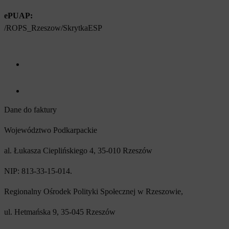
ePUAP:
/ROPS_Rzeszow/SkrytkaESP
Facebook (otwiera się w nowym oknie)
Youtube (otwiera się w nowym oknie)
Dane do faktury
Województwo Podkarpackie
al. Łukasza Cieplińskiego 4, 35-010 Rzeszów
NIP: 813-33-15-014.
Regionalny Ośrodek Polityki Społecznej w Rzeszowie,
ul. Hetmańska 9, 35-045 Rzeszów