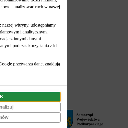
ciowe i analizować ruch w naszej
ePUAP (otwiera się w nowym oknie)
 z naszej witryny, udostępniamy
klamowym i analitycznym.
A
A+
A++
rmacje z innymi danymi
anymi podczas korzystania z ich
(otwiera się w nowym oknie)
Google przetwarza dane, znajdują
(otwiera się w nowym oknie)
Regionalny Ośrodek Polityki Społecznej w Rzeszowie
K
alizuj
mów