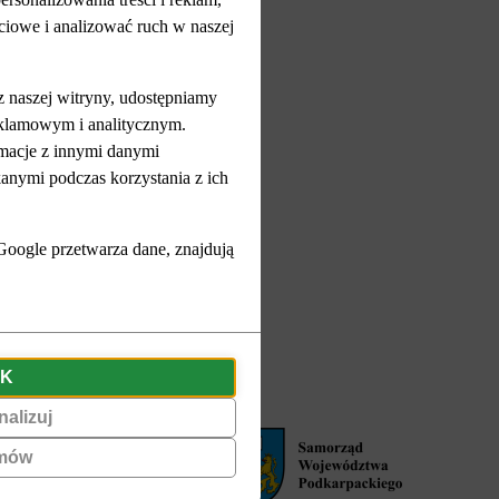
ciowe i analizować ruch w naszej
ePUAP (otwiera się w nowym oknie)
 z naszej witryny, udostępniamy
klamowym i analitycznym.
A
A+
A++
rmacje z innymi danymi
anymi podczas korzystania z ich
(otwiera się w nowym oknie)
Google przetwarza dane, znajdują
(otwiera się w nowym oknie)
Regionalny Ośrodek Polityki Społecznej w Rzeszowie
K
alizuj
mów