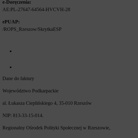
e-Doręczenia:
AE:PL-27647-64564-HVCVH-28
ePUAP:
/ROPS_Rzeszow/SkrytkaESP
Facebook (otwiera się w nowym oknie)
Youtube (otwiera się w nowym oknie)
Dane do faktury
Województwo Podkarpackie
al. Łukasza Cieplińskiego 4, 35-010 Rzeszów
NIP: 813-33-15-014.
Regionalny Ośrodek Polityki Społecznej w Rzeszowie,