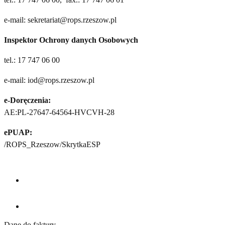
e-mail: sekretariat@rops.rzeszow.pl
Inspektor Ochrony danych Osobowych
tel.: 17 747 06 00
e-mail: iod@rops.rzeszow.pl
e-Doręczenia:
AE:PL-27647-64564-HVCVH-28
ePUAP:
/ROPS_Rzeszow/SkrytkaESP
Facebook (otwiera się w nowym oknie)
Youtube (otwiera się w nowym oknie)
Dane do faktury