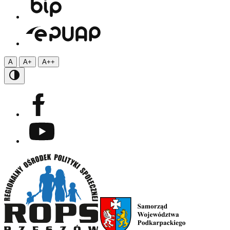
ePUAP (otwiera się w nowym oknie)
A
A+
A++
(otwiera się w nowym oknie)
(otwiera się w nowym oknie)
Regionalny Ośrodek Polityki Społecznej w Rzeszowie