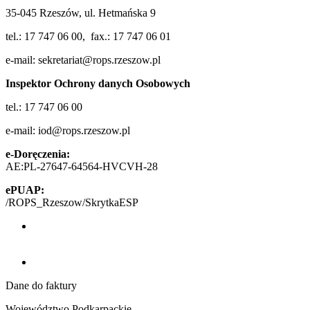
35-045 Rzeszów, ul. Hetmańska 9
tel.: 17 747 06 00, fax.: 17 747 06 01
e-mail: sekretariat@rops.rzeszow.pl
Inspektor Ochrony danych Osobowych
tel.: 17 747 06 00
e-mail: iod@rops.rzeszow.pl
e-Doręczenia:
AE:PL-27647-64564-HVCVH-28
ePUAP:
/ROPS_Rzeszow/SkrytkaESP
Facebook (otwiera się w nowym oknie)
Youtube (otwiera się w nowym oknie)
Dane do faktury
Województwo Podkarpackie