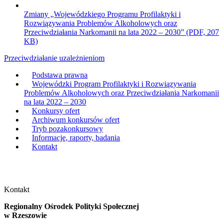
Zmiany „Wojewódzkiego Programu Profilaktyki i
Rozwiązywania Problemów Alkoholowych oraz
Przeciwdziałania Narkomanii na lata 2022 – 2030”
(PDF, 207
(otwiera się w nowym oknie)
KB)
Przeciwdziałanie uzależnieniom
Podstawa prawna
Wojewódzki Program Profilaktyki i Rozwiązywania
Problemów Alkoholowych oraz Przeciwdziałania Narkomanii
na lata 2022 – 2030
Konkursy ofert
Archiwum konkursów ofert
Tryb pozakonkursowy
Informacje, raporty, badania
Kontakt
Regionalny Ośrodek Polityki Społecznej w Rzeszowie
rops logo ja
Kontakt
Regionalny Ośrodek Polityki Społecznej
w Rzeszowie