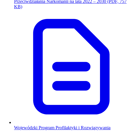
Przeciwdziałania Narkomanii na lata 2022 – 2030
(PDF, 757
(otwiera się w nowym oknie)
KB)
Wojewódzki Program Profilaktyki i Rozwiązywania