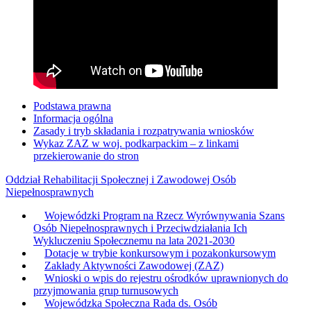
Podstawa prawna
Informacja ogólna
Zasady i tryb składania i rozpatrywania wniosków
Wykaz ZAZ w woj. podkarpackim – z linkami
przekierowanie do stron
Oddział Rehabilitacji Społecznej i Zawodowej Osób
Niepełnosprawnych
Wojewódzki Program na Rzecz Wyrównywania Szans
Osób Niepełnosprawnych i Przeciwdziałania Ich
Wykluczeniu Społecznemu na lata 2021-2030
Dotacje w trybie konkursowym i pozakonkursowym
Zakłady Aktywności Zawodowej (ZAZ)
Wnioski o wpis do rejestru ośrodków uprawnionych do
przyjmowania grup turnusowych
Wojewódzka Społeczna Rada ds. Osób